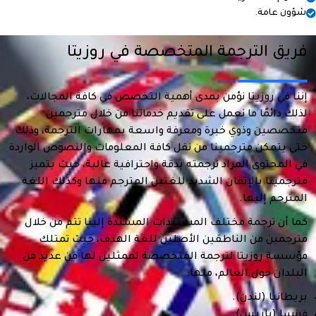
شؤون عامة.
فريق الترجمة المتخصصة في روزيتا
إننا في روزيتا نؤمن بمدى أهمية التخصص في كافة المجالات،
لذلك دائمًا ما نعمل على تقديم خدماتنا من خلال مترجمين
متخصصين وذوي خبرة ومعرفة واسعة بمهارات الترجمة، وذلك
حتى يتمكن مترجمينا من نقل كافة المعلومات والنصوص الواردة
في المحتوى المراد ترجمته بدقة واحترافية عالية، حيث يتميز
مترجمينا بالإتقان الشديد للغتين المترجم منها وكذلك اللغة
المترجم إليها.
كما أن ترجمة مختلف المستندات المسندة إلينا تتم من خلال
مترجمين من الناطقين الأصلين للغة الهدف، حيث تمتلك
مؤسسة روزيتا لترجمة المتخصصة لممثلين لها من عديد من
البلدان حول العالم، منها:
بريطانيا (لندن).
فرنسا (باريس).