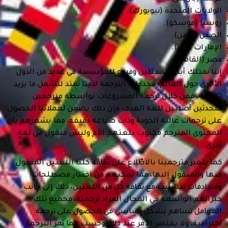
الولايات المتحدة (نيويورك).
روسيا (موسكو).
الصين (بكين).
الإمارات (دبي).
مصر (القاهرة).
إننا نمتلك أيضًا لممثلين وفروع للمؤسسة في عديد من الدول
الأخرى حول العالم، فخدمات الترجمة لدينا تمتد لتشمل ما يزيد
30 لغة، فمن خلال ترجمة المشروعات بواسطة مترجمين
متحدثين أصليين للغة الهدف فإن ذلك يضمن لعملائنا الحصول
على ترجمات عالية الجودة وذات صياغة دقيقة، مما يشعرهم بأن
المحتوى المترجم مكتوب بلغتهم الأم وليس منقول من لغةٍ
أخرى.
كما يتميز مترجمينا بالاطّلاع على ثقافة كلتا اللغتين المنقول
منها والمنقول إليها، مما يمكنهم من اختيار مصطلحات
ومترادفات تتناسب مع ثقافة كُلٍ من اللغتين، ذلك إلى جانب
خبراتهم الواسعة في المجال المراد ترجمته، فجميع تلك
العوامل تساهم بشكل أساسي في الحصول على ترجمة
احترافية، ولا يقتصر الأمر عند ذلك وحسب إنما تمر الترجمة