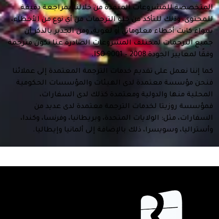
المتخصصة للمشروعات المنفذة من خلالنا بمراجعة دقيقة
للمحتوى، وذلك للتأكد من خلو الترجمات من أي نوع من الأخطاء،
سواء كانت أخطاء معلوماتي أو لغوية، ومن الجدير بالذكر أن
جميع الترجمات لمختلف المشروعات الصادرة عنا تكون مترجمة
وفقًا لمعايير الجودة ISO 9001 – 2008.
كما إننا نعمل على تقديم خدمات الترجمة المعتمدة إلى عملائنا
فنحن مؤسسة معتمدة لدى الهيئات والمؤسسات الحكومية
المحلية منها والدولية ومعتمدة كذلك لدى السفارات،
فمؤسسة روزيتا لخدمات الترجمة معتمدة لدى عديد من
السفارات، مثل: الولايات المتحدة، وبريطانيا، وفرنسا، وكندا،
وأستراليا، وسويسرا، ذلك بالإضافة إلى ألمانيا وإيطاليا.