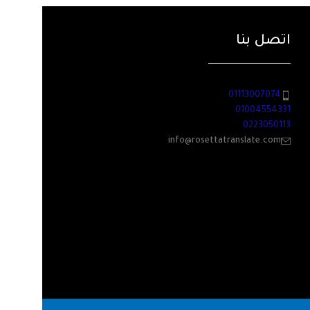
اتصل بنا
01113007074
01004554331
0223050113
info@rosettatranslate.com