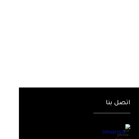
اتصل بنا
01113007074