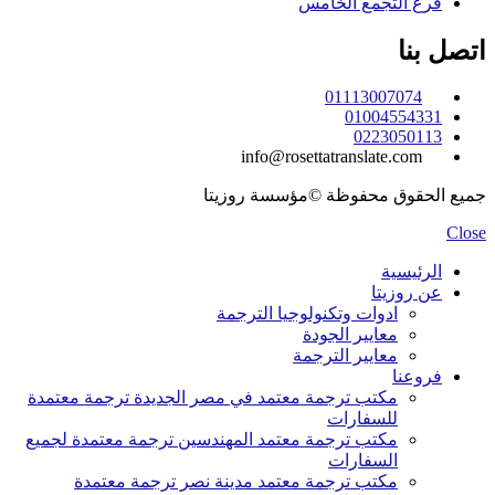
فرع التجمع الخامس
اتصل بنا
01113007074
01004554331
0223050113
info@rosettatranslate.com
جميع الحقوق محفوظة ©مؤسسة روزيتا
Close
الرئيسية
عن روزيتا
ادوات وتكنولوجيا الترجمة
معايير الجودة
معايير الترجمة
فروعنا
مكتب ترجمة معتمد في مصر الجديدة ترجمة معتمدة
للسفارات
مكتب ترجمة معتمد المهندسين ترجمة معتمدة لجميع
السفارات
مكتب ترجمة معتمد مدينة نصر ترجمة معتمدة