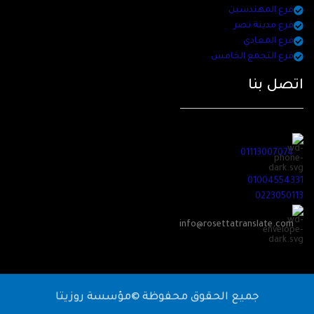
فرع المهندسين
فرع مدينة نصر
فرع المعادي
فرع التجمع الخامس
اتصل بنا
01113007074
01004554331
0223050113
info@rosettatranslate.com
جميع الحقوق محفوظة ©مؤسسة روزيتا